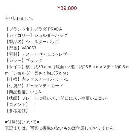
¥89,800
売り切れました。
【ブランド名】プラダ PRADA
【カテゴリー】ショルダーバッグ
【製品名】ショルダーバッグ
【型番】VA0053
【素材】テスート ナイロン×レザー
【カラー】ブラック
【サイズ】横：約30ｃｍ（底面）×縦：約26.5ｃｍ×マチ：約0.5ｃ
ｍ（ショルダー長さ：約135ｃｍ）
【仕様】内ファスナーポケット×1
【付属品】ギャランティカード
【商品程度】中古A
【状態】プレートに軽いスレ 間口にスレや薄いヨゴレ
【コメント】―
【参考定価】―
■付属品について■
表記または、写真に掲載のないものは付属しておりません。