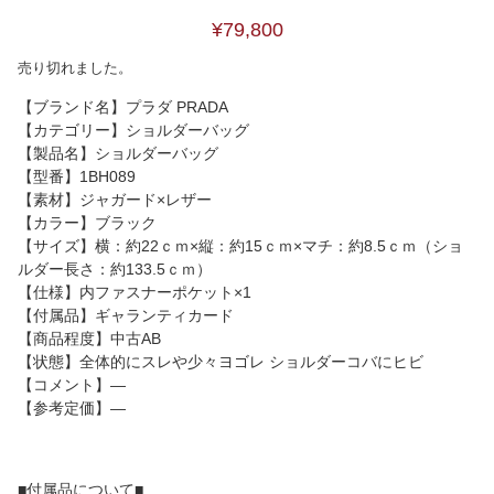
¥79,800
売り切れました。
【ブランド名】プラダ PRADA
【カテゴリー】ショルダーバッグ
【製品名】ショルダーバッグ
【型番】1BH089
【素材】ジャガード×レザー
【カラー】ブラック
【サイズ】横：約22ｃｍ×縦：約15ｃｍ×マチ：約8.5ｃｍ（ショ
ルダー長さ：約133.5ｃｍ）
【仕様】内ファスナーポケット×1
【付属品】ギャランティカード
【商品程度】中古AB
【状態】全体的にスレや少々ヨゴレ ショルダーコバにヒビ
【コメント】―
【参考定価】―
■付属品について■