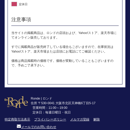
定休日
注意事項
当サイトの掲載商品は、ロンドの店頭および、Yahoo!ストア、楽天市場に
てオンライン販売しております。
すでに掲載商品が販売終了している場合もございますので、在庫状況は
Yahoo!ストア、楽天市場または店頭にお電話にてご確認ください。
価格は商品掲載時の価格です。価格が変動していることもございますの
で、予めご了承下さい。
Ronde | ロンド
住所 〒530-0041 大阪市北区天神橋6丁目5-17
営業時間：11:00～19:00
定休日：毎週日曜日・祝日
特定商取引法表示
プライバシーポリシー
メルマガ登録
解除
メールでのお問い合わせ