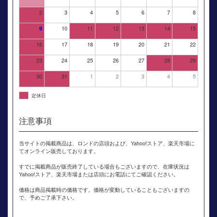
2
3
4
5
6
7
8
10
11
12
13
14
15
9
16
17
18
19
20
21
22
23
24
25
26
27
28
29
30
31
1
2
3
4
5
定休日
注意事項
当サイトの掲載商品は、ロンドの店頭および、Yahoo!ストア、楽天市場に
てオンライン販売しております。
すでに掲載商品が販売終了している場合もございますので、在庫状況は
Yahoo!ストア、楽天市場または店頭にお電話にてご確認ください。
価格は商品掲載時の価格です。価格が変動していることもございますの
で、予めご了承下さい。