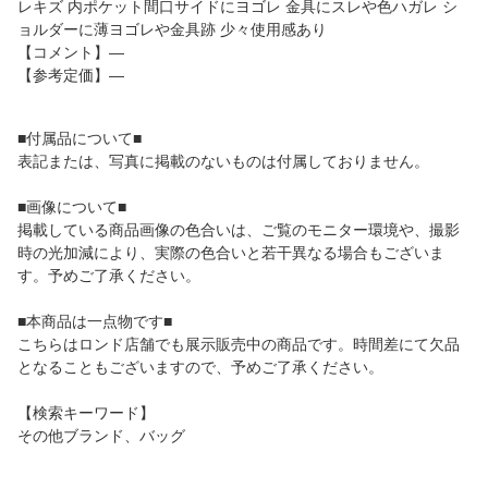
レキズ 内ポケット間口サイドにヨゴレ 金具にスレや色ハガレ シ
ョルダーに薄ヨゴレや金具跡 少々使用感あり
【コメント】―
【参考定価】―
■付属品について■
表記または、写真に掲載のないものは付属しておりません。
■画像について■
掲載している商品画像の色合いは、ご覧のモニター環境や、撮影
時の光加減により、実際の色合いと若干異なる場合もございま
す。予めご了承ください。
■本商品は一点物です■
こちらはロンド店舗でも展示販売中の商品です。時間差にて欠品
となることもございますので、予めご了承ください。
【検索キーワード】
その他ブランド、バッグ