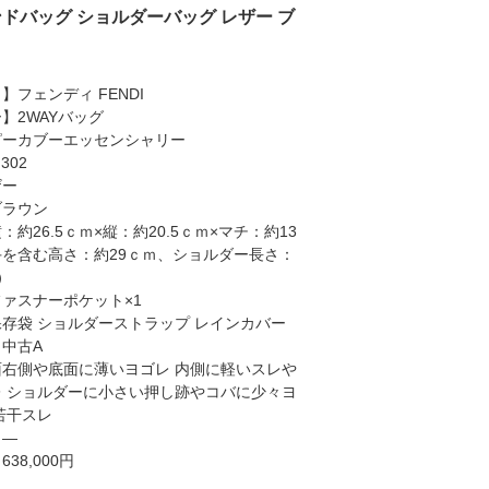
ンドバッグ ショルダーバッグ レザー ブ
】フェンディ FENDI
】2WAYバッグ
ピーカブーエッセンシャリー
302
ザー
ブラウン
約26.5ｃｍ×縦：約20.5ｃｍ×マチ：約13
を含む高さ：約29ｃｍ、ショルダー長さ：
ｍ）
ァスナーポケット×1
存袋 ショルダーストラップ レインカバー
中古A
右側や底面に薄いヨゴレ 内側に軽いスレや
 ショルダーに小さい押し跡やコバに少々ヨ
若干スレ
】―
38,000円