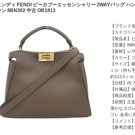
ンディ FENDI ピーカブーエッセンシャリー 2WAYバッグ ハ
ン 8BN302 中古 OB1813
【ブランド名
【カテゴリー
【製品名】
【型番】8BN
【素材】レ
【カラー】
【サイズ】横：
ｃｍ（持ち手
約113.5ｃ
【仕様】内フ
【付属品】保
【商品程度】
【状態】正面
僅かなヨゴレ
ゴレ 金具に
【コメント
【参考定価】6