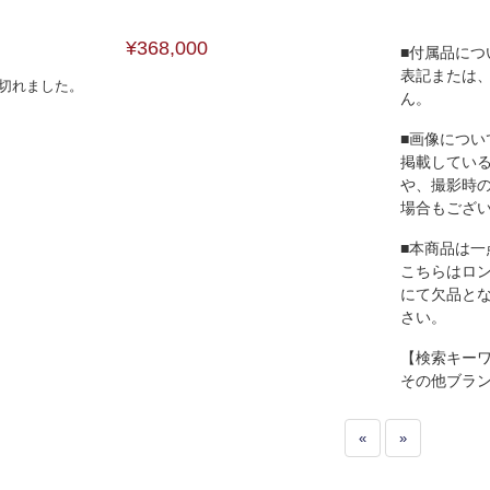
¥368,000
■付属品につ
表記または
切れました。
ん。
■画像につい
掲載してい
や、撮影時
場合もござ
■本商品は一
こちらはロ
にて欠品と
さい。
【検索キー
その他ブラ
«
»