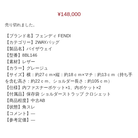
¥148,000
売り切れました。
【ブランド名】フェンディ FENDI
【カテゴリー】2WAYバッグ
【製品名】バイザウェイ
【型番】8BL146
【素材】レザー
【カラー】グレージュ
【サイズ】横：約27ｃｍ×縦：約18ｃｍ×マチ：約13ｃｍ（持ち手
を含む高さ：約22ｃｍ、ショルダー長さ：約105ｃｍ）
【仕様】内ファスナーポケット×1、内ポケット×2
【付属品】保存袋 ショルダーストラップ クロシェット
【商品程度】中古AB
【状態】角スレ
【コメント】―
【参考定価】―