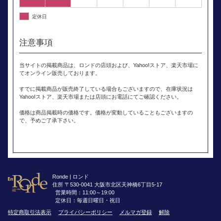
定休日
注意事項
当サイトの掲載商品は、ロンドの店頭および、Yahoo!ストア、楽天市場に
てオンライン販売しております。
すでに掲載商品が販売終了している場合もございますので、在庫状況は
Yahoo!ストア、楽天市場または店頭にお電話にてご確認ください。
価格は商品掲載時の価格です。価格が変動していることもございますの
で、予めご了承下さい。
Ronde | ロンド
住所 〒530-0041 大阪市北区天神橋6丁目5-17
営業時間：11:00～19:00
定休日：毎週日曜日・祝日
特定商取引法表示
プライバシーポリシー
メルマガ登録
解除