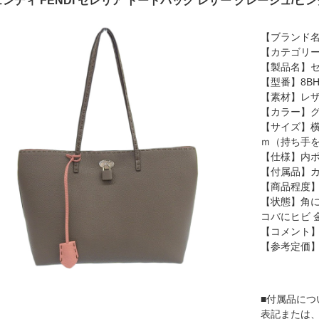
ンディ FENDI セレリア トートバッグ レザー グレージュ/ピンク 8
【ブランド名
【カテゴリ
【製品名】セ
【型番】8BH
【素材】レ
【カラー】グ
【サイズ】横
ｍ（持ち手を
【仕様】内ポ
【付属品】カ
【商品程度】
【状態】角に
コバにヒビ 
【コメント
【参考定価
■付属品につ
表記または