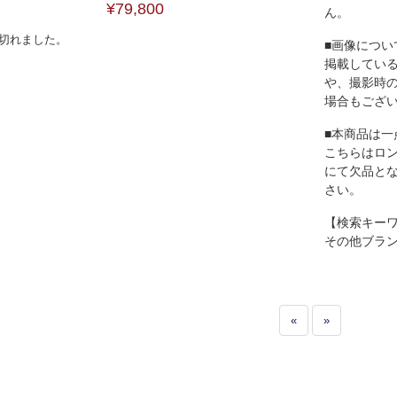
¥79,800
ん。
切れました。
■画像につい
掲載してい
や、撮影時
場合もござ
■本商品は一
こちらはロ
にて欠品と
さい。
【検索キー
その他ブラ
«
»