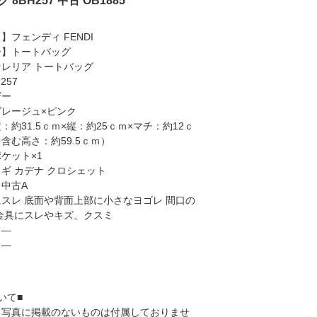
BH257 中古 OB1885
】フェンディ FENDI
ー】トートバッグ
レリア トートバッグ
257
ザー
レージュ×ピンク
：約31.5ｃｍ×縦：約25ｃｍ×マチ：約12ｃ
含む高さ：約59.5ｃｍ）
ケット×1
ギ カデナ クロシェット
中古A
スレ 底面や背面上部に小さなヨゴレ 間口の
金具にスレやキズ、クスミ
】―
】―
いて■
、写真に掲載のないものは付属しておりませ