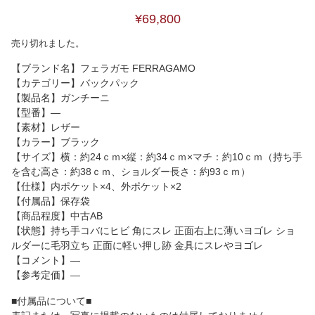
¥69,800
売り切れました。
【ブランド名】フェラガモ FERRAGAMO
【カテゴリー】バックパック
【製品名】ガンチーニ
【型番】―
【素材】レザー
【カラー】ブラック
【サイズ】横：約24ｃｍ×縦：約34ｃｍ×マチ：約10ｃｍ（持ち手
を含む高さ：約38ｃｍ、ショルダー長さ：約93ｃｍ）
【仕様】内ポケット×4、外ポケット×2
【付属品】保存袋
【商品程度】中古AB
【状態】持ち手コバにヒビ 角にスレ 正面右上に薄いヨゴレ ショ
ルダーに毛羽立ち 正面に軽い押し跡 金具にスレやヨゴレ
【コメント】―
【参考定価】―
■付属品について■