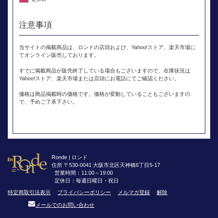
注意事項
当サイトの掲載商品は、ロンドの店頭および、Yahoo!ストア、楽天市場に
てオンライン販売しております。
すでに掲載商品が販売終了している場合もございますので、在庫状況は
Yahoo!ストア、楽天市場または店頭にお電話にてご確認ください。
価格は商品掲載時の価格です。価格が変動していることもございますの
で、予めご了承下さい。
Ronde | ロンド
住所 〒530-0041 大阪市北区天神橋6丁目5-17
営業時間：11:00～19:00
定休日：毎週日曜日・祝日
特定商取引法表示
プライバシーポリシー
メルマガ登録
解除
メールでのお問い合わせ