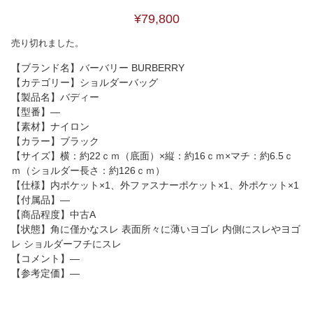
¥79,800
売り切れました。
【ブランド名】バーバリー BURBERRY
【カテゴリー】ショルダーバッグ
【製品名】バディー
【型番】―
【素材】ナイロン
【カラー】ブラック
【サイズ】横：約22ｃｍ（底面）×縦：約16ｃｍ×マチ：約6.5ｃ
ｍ（ショルダー長さ：約126ｃｍ）
【仕様】内ポケット×1、外ファスナーポケット×1、外ポケット×1
【付属品】―
【商品程度】中古A
【状態】角に僅かなスレ 表面所々に薄いヨゴレ 内側にスレやヨゴ
レ ショルダーフチにスレ
【コメント】―
【参考定価】―