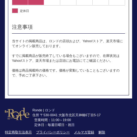
定休日
注意事項
当サイトの掲載商品は、ロンドの店頭および、Yahoo!ストア、楽天市場に
てオンライン販売しております。
すでに掲載商品が販売終了している場合もございますので、在庫状況は
Yahoo!ストア、楽天市場または店頭にお電話にてご確認ください。
価格は商品掲載時の価格です。価格が変動していることもございますの
で、予めご了承下さい。
Ronde | ロンド
住所 〒530-0041 大阪市北区天神橋6丁目5-17
営業時間：11:00～19:00
定休日：毎週日曜日・祝日
特定商取引法表示
プライバシーポリシー
メルマガ登録
解除