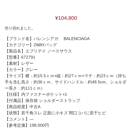
¥104,800
売り切れました。
【ブランド名】バレンシアガ BALENCIAGA
【カテゴリー】2WAYバッグ
【製品名】エブリデイ ノースサウス
【型番】672791
【素材】レザー
【カラー】グレー
【サイズ】横：約15.5ｃｍ×縦：約27ｃｍ×マチ：約23ｃｍ（持ち
手を含む高さ：約36ｃｍ、サイドハンドル：約48.5cm、ショルダ
ー長さ：約111ｃｍ）
【仕様】内ファスナーポケット×1
【付属品】保存袋 ショルダーストラップ
【商品程度】中古A
【状態】若干角スレ 正面に小キズ 間口コバに若干ヒビ
【コメント】―
【参考定価】198,000円