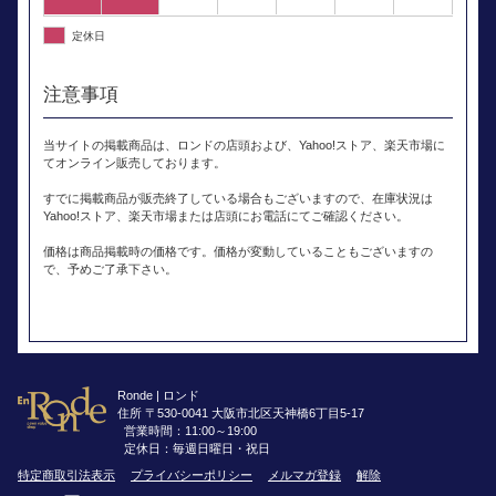
定休日
注意事項
当サイトの掲載商品は、ロンドの店頭および、Yahoo!ストア、楽天市場に
てオンライン販売しております。
すでに掲載商品が販売終了している場合もございますので、在庫状況は
Yahoo!ストア、楽天市場または店頭にお電話にてご確認ください。
価格は商品掲載時の価格です。価格が変動していることもございますの
で、予めご了承下さい。
Ronde | ロンド
住所 〒530-0041 大阪市北区天神橋6丁目5-17
営業時間：11:00～19:00
定休日：毎週日曜日・祝日
特定商取引法表示
プライバシーポリシー
メルマガ登録
解除