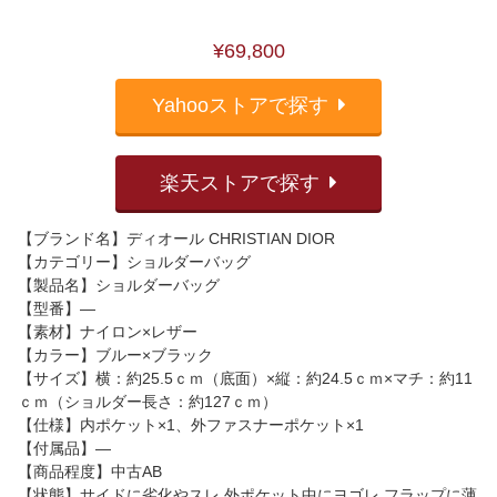
¥69,800
Yahooストアで探す
楽天ストアで探す
【ブランド名】ディオール CHRISTIAN DIOR
【カテゴリー】ショルダーバッグ
【製品名】ショルダーバッグ
【型番】―
【素材】ナイロン×レザー
【カラー】ブルー×ブラック
【サイズ】横：約25.5ｃｍ（底面）×縦：約24.5ｃｍ×マチ：約11
ｃｍ（ショルダー長さ：約127ｃｍ）
【仕様】内ポケット×1、外ファスナーポケット×1
【付属品】―
【商品程度】中古AB
【状態】サイドに劣化やスレ 外ポケット中にヨゴレ フラップに薄