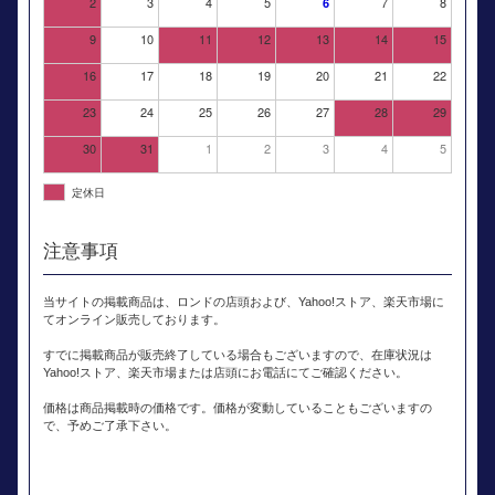
2
3
4
5
7
8
6
9
10
11
12
13
14
15
16
17
18
19
20
21
22
23
24
25
26
27
28
29
30
31
1
2
3
4
5
定休日
注意事項
当サイトの掲載商品は、ロンドの店頭および、Yahoo!ストア、楽天市場に
てオンライン販売しております。
すでに掲載商品が販売終了している場合もございますので、在庫状況は
Yahoo!ストア、楽天市場または店頭にお電話にてご確認ください。
価格は商品掲載時の価格です。価格が変動していることもございますの
で、予めご了承下さい。