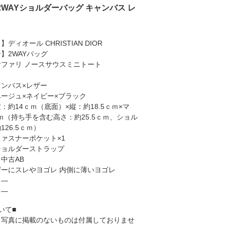
 2WAYショルダーバッグ キャンバス レ
ディオール CHRISTIAN DIOR
】2WAYバッグ
ファリ ノースサウスミニトート
ンバス×レザー
ージュ×ネイビー×ブラック
：約14ｃｍ（底面）×縦：約18.5ｃｍ×マ
ｃｍ（持ち手を含む高さ：約25.5ｃｍ、ショル
26.5ｃｍ）
ァスナーポケット×1
ショルダーストラップ
中古AB
ーにスレやヨゴレ 内側に薄いヨゴレ
】―
】―
いて■
、写真に掲載のないものは付属しておりませ