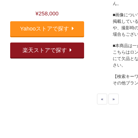
ん。
¥258,000
■画像につい
掲載してい
や、撮影時
Yahooストアで探す
場合もござ
■本商品は一
楽天ストアで探す
こちらはロ
にて欠品と
さい。
【検索キー
その他ブラ
«
»