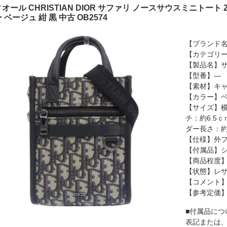
オール CHRISTIAN DIOR サファリ ノースサウスミニトート
 ベージュ 紺 黒 中古 OB2574
【ブランド名】
【カテゴリー
【製品名】サ
【型番】―
【素材】キャ
【カラー】ベ
【サイズ】横
チ：約6.5
ダー長さ：約1
【仕様】外フ
【付属品】
【商品程度】
【状態】レザ
【コメント
【参考定価
■付属品につ
表記または