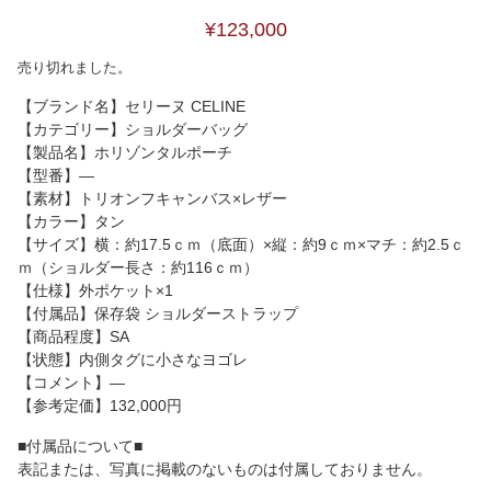
¥123,000
売り切れました。
【ブランド名】セリーヌ CELINE
【カテゴリー】ショルダーバッグ
【製品名】ホリゾンタルポーチ
【型番】―
【素材】トリオンフキャンバス×レザー
【カラー】タン
【サイズ】横：約17.5ｃｍ（底面）×縦：約9ｃｍ×マチ：約2.5ｃ
ｍ（ショルダー長さ：約116ｃｍ）
【仕様】外ポケット×1
【付属品】保存袋 ショルダーストラップ
【商品程度】SA
【状態】内側タグに小さなヨゴレ
【コメント】―
【参考定価】132,000円
■付属品について■
表記または、写真に掲載のないものは付属しておりません。