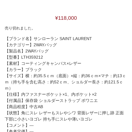
¥118,000
売り切れました。
【ブランド名】サンローラン SAINT LAURENT
【カテゴリー】2WAYバッグ
【製品名】2WAYバッグ
【型番】LTH359212
【素材】コーティングキャンバス×レザー
【カラー】ブラック
【サイズ】横：約35.5ｃｍ（底面）×縦：約36ｃｍ×マチ：約13ｃ
ｍ（持ち手を含む高さ：約52ｃｍ、ショルダー長さ：約121.5ｃ
ｍ）
【仕様】内ファスナーポケット×1、内ポケット×2
【付属品】保存袋 ショルダーストラップ ポワニエ
【商品程度】中古AB
【状態】角にスレ レザーもスレやシワ 背面レザーに押し跡 正面
下部に小さいヨゴレ 持ち手にスレや薄いヨゴレ
【コメント】―
【参考定価】―