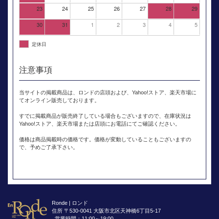
23
24
25
26
27
28
29
30
31
1
2
3
4
5
定休日
注意事項
当サイトの掲載商品は、ロンドの店頭および、Yahoo!ストア、楽天市場に
てオンライン販売しております。
すでに掲載商品が販売終了している場合もございますので、在庫状況は
Yahoo!ストア、楽天市場または店頭にお電話にてご確認ください。
価格は商品掲載時の価格です。価格が変動していることもございますの
で、予めご了承下さい。
Ronde | ロンド
住所 〒530-0041 大阪市北区天神橋6丁目5-17
営業時間：11:00～19:00