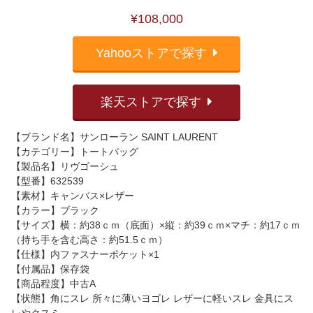
¥108,000
Yahooストアで探す
楽天ストアで探す
【ブランド名】サンローラン SAINT LAURENT
【カテゴリー】トートバッグ
【製品名】リヴゴーシュ
【型番】632539
【素材】キャンバス×レザー
【カラー】ブラック
【サイズ】横：約38ｃｍ（底面）×縦：約39ｃｍ×マチ：約17ｃｍ
（持ち手を含む高さ：約51.5ｃｍ）
【仕様】内ファスナーポケット×1
【付属品】保存袋
【商品程度】中古A
【状態】角にスレ 所々に薄いヨゴレ レザーに軽いスレ 金具にス