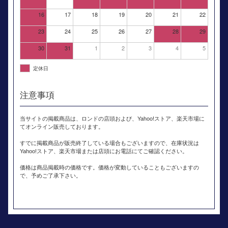
16
17
18
19
20
21
22
23
24
25
26
27
28
29
30
31
1
2
3
4
5
定休日
注意事項
当サイトの掲載商品は、ロンドの店頭および、Yahoo!ストア、楽天市場に
てオンライン販売しております。
すでに掲載商品が販売終了している場合もございますので、在庫状況は
Yahoo!ストア、楽天市場または店頭にお電話にてご確認ください。
価格は商品掲載時の価格です。価格が変動していることもございますの
で、予めご了承下さい。