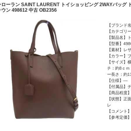
ローラン SAINT LAURENT トイショッピング 2WAYバッ
ウン 498612 中古 OB2356
【ブランド名】
【カテゴリー
【製品名】
【型番】498
【素材】レ
【カラー】
【サイズ】横
チ：約8ｃｍ
ー長さ：約1
【仕様】―
【付属品】チ
【商品程度】
【状態】正面
レ
【コメント
【参考定価