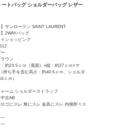
グ トートバッグ ショルダーバッグ レザー
サンローラン SAINT LAURENT
】2WAYバッグ
トイショッピング
612
ザー
ブラウン
：約23.5ｃｍ（底面）×縦：約27ｃｍ×マ
（持ち手を含む高さ：約40.5ｃｍ、ショルダ
16ｃｍ）
ャーム ショルダーストラップ
中古AB
ロゴにスレ 角にスレ 金具にスレ 内側所々ス
】―
】―