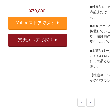
■付属品につ
¥79,800
表記または
ん。
Yahooストアで探す
■画像につい
掲載してい
や、撮影時
楽天ストアで探す
場合もござ
■本商品は一
こちらはロ
にて欠品と
さい。
【検索キー
その他ブラ
«
»