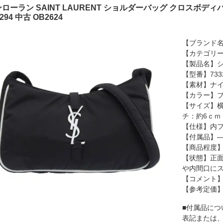
ローラン SAINT LAURENT ショルダーバッグ クロスボデ
3294 中古 OB2624
【ブランド名】
【カテゴリ
【製品名】
【型番】733
【素材】ナ
【カラー】
【サイズ】横
チ：約6ｃｍ
【仕様】内フ
【付属品】
【商品程度】
【状態】正面
や内間口に
【コメント
【参考定価
■付属品につ
表記または