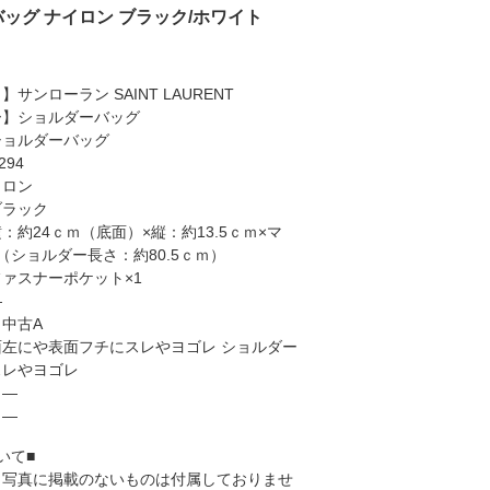
ィバッグ ナイロン ブラック/ホワイト
サンローラン SAINT LAURENT
ー】ショルダーバッグ
ショルダーバッグ
294
イロン
ブラック
：約24ｃｍ（底面）×縦：約13.5ｃｍ×マ
（ショルダー長さ：約80.5ｃｍ）
ァスナーポケット×1
―
中古A
左にや表面フチにスレやヨゴレ ショルダー
スレやヨゴレ
】―
】―
いて■
、写真に掲載のないものは付属しておりませ