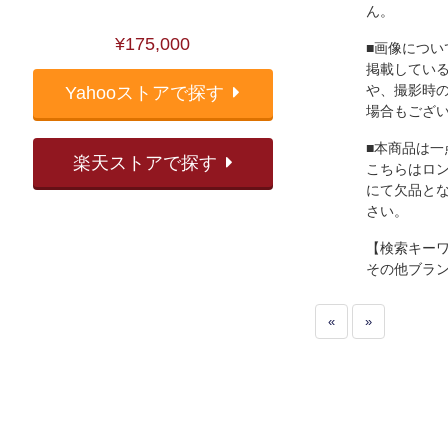
ん。
¥175,000
■画像につい
掲載してい
や、撮影時
Yahooストアで探す
場合もござ
■本商品は一
楽天ストアで探す
こちらはロ
にて欠品と
さい。
【検索キー
その他ブラ
«
»