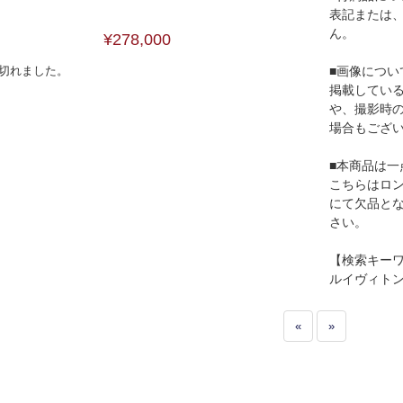
表記または
ん。
¥278,000
切れました。
■画像につい
掲載してい
や、撮影時
場合もござ
■本商品は一
こちらはロ
にて欠品と
さい。
【検索キー
ルイヴィト
«
»