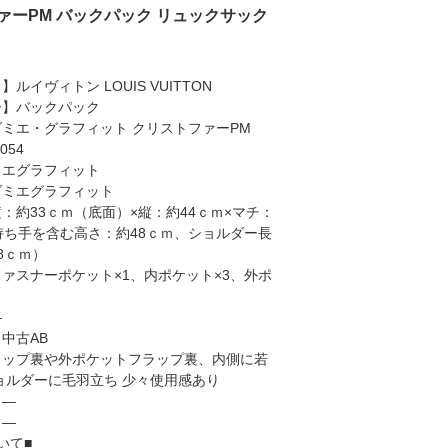
トファーPM バックパック リュックサック
ルイヴィトン LOUIS VUITTON
ー】バックパック
ミエ・グラフィット クリストファーPM
054
ミエグラフィット
ダミエグラフィット
：約33ｃｍ（底面）×縦：約44ｃｍ×マチ：
持ち手を含む高さ：約48ｃｍ、ショルダー長
8ｃｍ）
ァスナーポケット×1、内ポケット×3、外ポ
―
中古AB
ラップ裏や外ポケットフラップ裏、内側に若
ョルダーに毛羽立ち 少々使用感あり
】―
】―
いて■