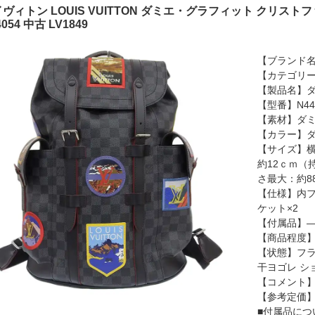
ヴィトン LOUIS VUITTON ダミエ・グラフィット クリス
4054 中古 LV1849
【ブランド名】
【カテゴリ
【製品名】ダ
【型番】N44
【素材】ダ
【カラー】
【サイズ】横
約12ｃｍ（
さ最大：約8
【仕様】内フ
ケット×2
【付属品】
【商品程度】
【状態】フ
干ヨゴレ シ
【コメント
【参考定価
■付属品につ