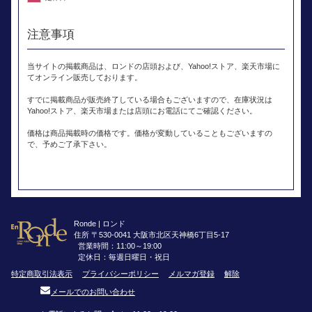
注意事項
当サイトの掲載商品は、ロンドの店頭および、Yahoo!ストア、楽天市場に
てオンライン販売しております。
すでに掲載商品が販売終了している場合もございますので、在庫状況は
Yahoo!ストア、楽天市場または店頭にお電話にてご確認ください。
価格は商品掲載時の価格です。価格が変動していることもございますの
で、予めご了承下さい。
Ronde | ロンド
住所 〒530-0041 大阪市北区天神橋6丁目5-17
営業時間：11:00～19:00
定休日：毎週日曜日・祝日
特定商取引法表示
プライバシーポリシー
メルマガ登録
解除
メールでのお問い合わせ