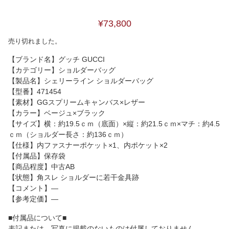
¥73,800
売り切れました。
【ブランド名】グッチ GUCCI
【カテゴリー】ショルダーバッグ
【製品名】シェリーライン ショルダーバッグ
【型番】471454
【素材】GGスプリームキャンバス×レザー
【カラー】ベージュ×ブラック
【サイズ】横：約19.5ｃｍ（底面）×縦：約21.5ｃｍ×マチ：約4.5
ｃｍ（ショルダー長さ：約136ｃｍ）
【仕様】内ファスナーポケット×1、内ポケット×2
【付属品】保存袋
【商品程度】中古AB
【状態】角スレ ショルダーに若干金具跡
【コメント】―
【参考定価】―
■付属品について■
表記または、写真に掲載のないものは付属しておりません。