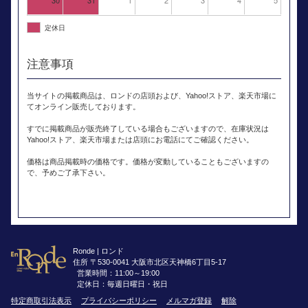
定休日
注意事項
当サイトの掲載商品は、ロンドの店頭および、Yahoo!ストア、楽天市場に
てオンライン販売しております。
すでに掲載商品が販売終了している場合もございますので、在庫状況は
Yahoo!ストア、楽天市場または店頭にお電話にてご確認ください。
価格は商品掲載時の価格です。価格が変動していることもございますの
で、予めご了承下さい。
Ronde | ロンド
住所 〒530-0041 大阪市北区天神橋6丁目5-17
営業時間：11:00～19:00
定休日：毎週日曜日・祝日
特定商取引法表示
プライバシーポリシー
メルマガ登録
解除