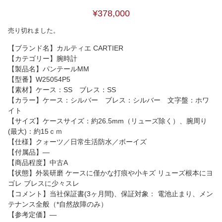
¥378,000
売り切れました。
【ブランド名】カルティエ CARTIER
【カテゴリー】腕時計
【製品名】パンテールMM
【型番】W25054P5
【素材】ケース：SS ブレス：SS
【カラー】ケース：シルバー ブレス：シルバー 文字盤：ホワ
イト
【サイズ】ケースサイズ：約26.5mm（リューズ除く）、腕周り
(最大)：約15ｃｍ
【仕様】クォーツ／日常生活防水／ボーイズ
【付属品】―
【商品程度】中古A
【状態】外装研磨 ケースに僅かな打痕や小キズ リューズ根本にヨ
ゴレ ブレスに少々スレ
【コメント】当社保証書(3ヶ月間)、保証対象： 電池止まり、メン
テナンス全般（*自然故障のみ）
【参考定価】―